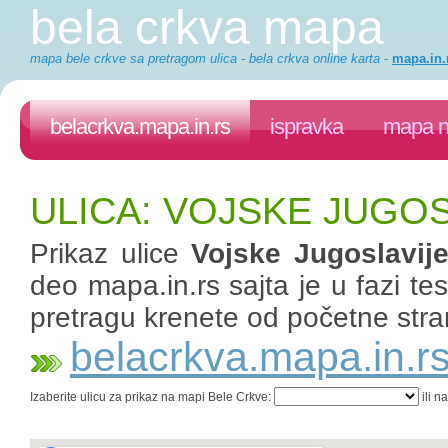
bela crkva mapa
mapa bele crkve sa pretragom ulica - bela crkva online karta
-
mapa.in.
belacrkva.mapa.in.rs
ispravka
mapa n
ULICA: VOJSKE JUGOS
Prikaz ulice
Vojske Jugoslavij
deo mapa.in.rs sajta je u fazi te
pretragu krenete od početne stra
belacrkva.mapa.in.r
Izaberite ulicu za prikaz na mapi Bele Crkve:
ili n